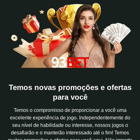
Temos novas promoções e ofertas
para você
Temos o compromisso de proporcionar a você uma
excelente experiência de jogo. Independentemente do
seu nível de habilidade ou interesse, nossos jogos o
desafiarão e o manterão interessado até o fim! Temos