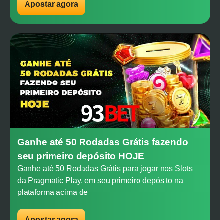
Apostar agora
Ganhe até 50 Rodadas Grátis fazendo
seu primeiro depósito HOJE
Ganhe até 50 Rodadas Grátis para jogar nos Slots
da Pragmatic Play, em seu primeiro depósito na
plataforma acima de
Apostar agora