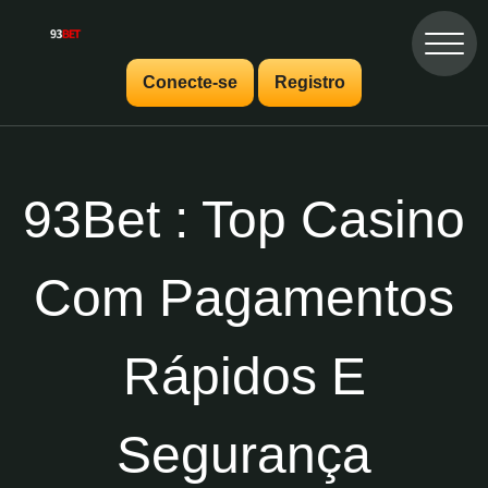
Conecte-se
Registro
93Bet : Top Casino
Com Pagamentos
Rápidos E
Segurança