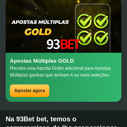
Apostas Múltiplas GOLD
Receba uma Aposta Grátis adicional para Apostas
Múltiplas ganhas que tenham 4 ou mais seleções.
Apostar agora
Na 93Bet bet, temos o