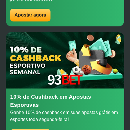
Apostar agora
10% de Cashback em Apostas
Esportivas
Ganhe 10% de cashback em suas apostas grátis em
esportes toda segunda-feira!