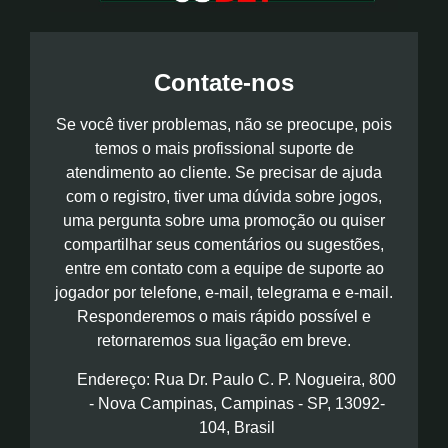
Contate-nos
Se você tiver problemas, não se preocupe, pois
temos o mais profissional suporte de
atendimento ao cliente. Se precisar de ajuda
com o registro, tiver uma dúvida sobre jogos,
uma pergunta sobre uma promoção ou quiser
compartilhar seus comentários ou sugestões,
entre em contato com a equipe de suporte ao
jogador por telefone, e-mail, telegrama e e-mail.
Responderemos o mais rápido possível e
retornaremos sua ligação em breve.
Endereço: Rua Dr. Paulo C. P. Nogueira, 800
- Nova Campinas, Campinas - SP, 13092-
104, Brasil