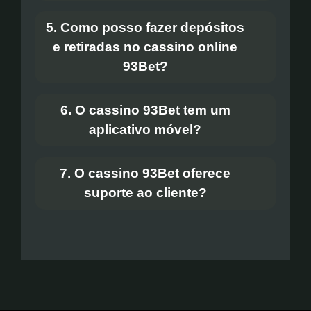
5. Como posso fazer depósitos
e retiradas no cassino online
93Bet?
6. O cassino 93Bet tem um
aplicativo móvel?
7. O cassino 93Bet oferece
suporte ao cliente?