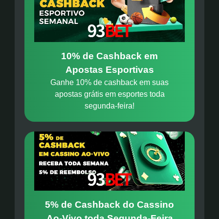
10% de Cashback em
Apostas Esportivas
Ganhe 10% de cashback em suas
apostas grátis em esportes toda
segunda-feira!
5% de Cashback do Cassino
Ao-Vivo toda Segunda-Feira