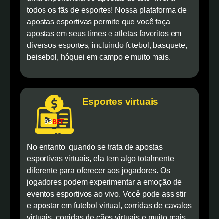
todos os fãs de esportes! Nossa plataforma de
apostas esportivas permite que você faça
apostas em seus times e atletas favoritos em
diversos esportes, incluindo futebol, basquete,
beisebol, hóquei em campo e muito mais.
Esportes virtuais
No entanto, quando se trata de apostas
esportivas virtuais, ela tem algo totalmente
diferente para oferecer aos jogadores. Os
jogadores podem experimentar a emoção de
eventos esportivos ao vivo. Você pode assistir
e apostar em futebol virtual, corridas de cavalos
virtuais, corridas de cães virtuais e muito mais.