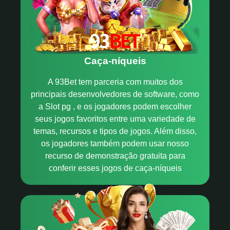
Caça-níqueis
A 93Bet tem parceria com muitos dos
principais desenvolvedores de software, como
a Slot pg , e os jogadores podem escolher
seus jogos favoritos entre uma variedade de
temas, recursos e tipos de jogos. Além disso,
os jogadores também podem usar nosso
recurso de demonstração gratuita para
conferir esses jogos de caça-níqueis