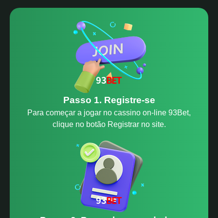
Passo 1. Registre-se
Para começar a jogar no cassino on-line 93Bet,
clique no botão Registrar no site.