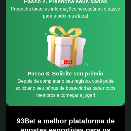
Passo 2. Preencha seus dados
Preencha todas as informações necessárias e passe
para a próxima etapa!
Passo 3. Solicite seu prêmio
Depois de completar o seu registro, você pode
solicitar o seu bônus de boas-vindas para novos
membros e começar a jogar!
93Bet a melhor plataforma de
apostas esportivas para os