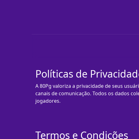
Políticas de Privacida
A 80Pg valoriza a privacidade de seus usuá
canais de comunicação. Todos os dados cole
jogadores.
Termos e Condições