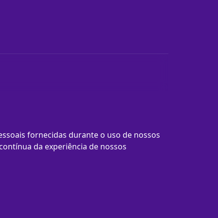
essoais fornecidas durante o uso de nossos
 contínua da experiência de nossos