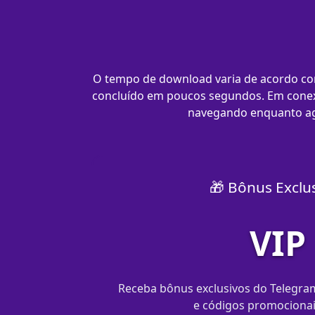
O tempo de download varia de acordo com
concluído em poucos segundos. Em conex
navegando enquanto agu
🎁 Bônus Exclu
VIP
Receba bônus exclusivos do Telegra
e códigos promocionai