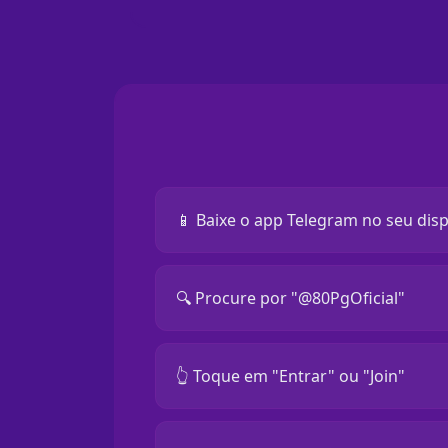
📱 Baixe o app Telegram no seu disp
🔍 Procure por "@80PgOficial"
👆 Toque em "Entrar" ou "Join"