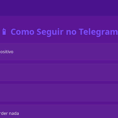
📱 Como Seguir no Telegram
ositivo
erder nada